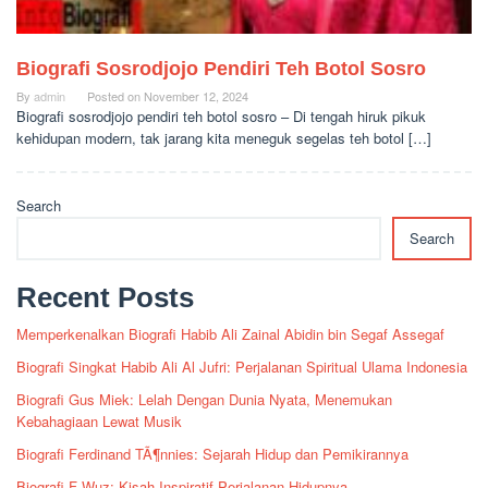
Biografi Sosrodjojo Pendiri Teh Botol Sosro
By
admin
Posted on
November 12, 2024
Biografi sosrodjojo pendiri teh botol sosro – Di tengah hiruk pikuk
kehidupan modern, tak jarang kita meneguk segelas teh botol […]
Search
Search
Recent Posts
Memperkenalkan Biografi Habib Ali Zainal Abidin bin Segaf Assegaf
Biografi Singkat Habib Ali Al Jufri: Perjalanan Spiritual Ulama Indonesia
Biografi Gus Miek: Lelah Dengan Dunia Nyata, Menemukan
Kebahagiaan Lewat Musik
Biografi Ferdinand TÃ¶nnies: Sejarah Hidup dan Pemikirannya
Biografi F Wuz: Kisah Inspiratif Perjalanan Hidupnya