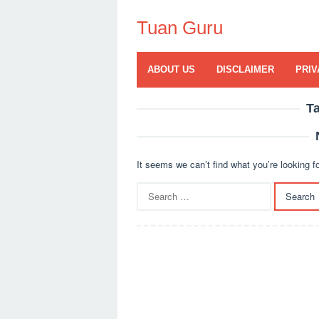
Skip
to
Tuan Guru
content
ABOUT US
DISCLAIMER
PRIV
T
It seems we can’t find what you’re looking f
Search
for: