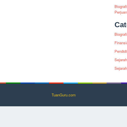
Biograf
Perjua
Cat
Biografi
Finansi
Pendid
Sejarah
Sejara
TuanGuru.com