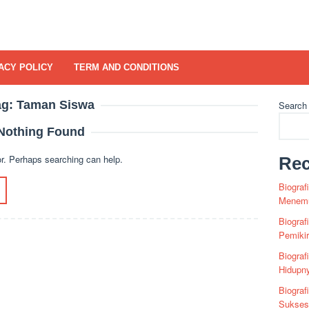
ACY POLICY
TERM AND CONDITIONS
ag:
Taman Siswa
Search
Nothing Found
or. Perhaps searching can help.
Rec
Biograf
Menemu
Biograf
Pemiki
Biograf
Hidupn
Biograf
Sukses 