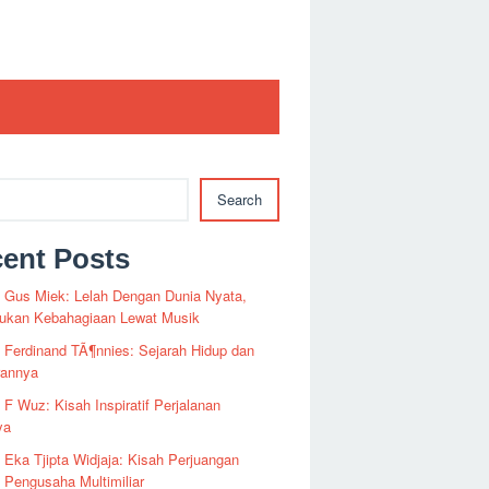
Search
ent Posts
i Gus Miek: Lelah Dengan Dunia Nyata,
kan Kebahagiaan Lewat Musik
i Ferdinand TÃ¶nnies: Sejarah Hidup dan
rannya
i F Wuz: Kisah Inspiratif Perjalanan
ya
i Eka Tjipta Widjaja: Kisah Perjuangan
Pengusaha Multimiliar