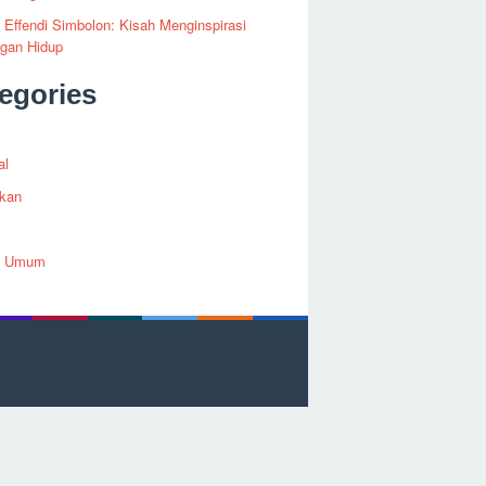
i Effendi Simbolon: Kisah Menginspirasi
ngan Hidup
egories
al
ikan
h Umum