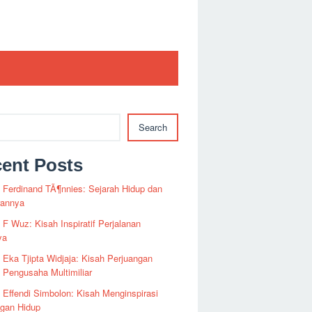
Search
ent Posts
i Ferdinand TÃ¶nnies: Sejarah Hidup dan
rannya
i F Wuz: Kisah Inspiratif Perjalanan
ya
i Eka Tjipta Widjaja: Kisah Perjuangan
Pengusaha Multimiliar
i Effendi Simbolon: Kisah Menginspirasi
ngan Hidup