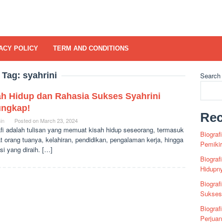
ACY POLICY
TERM AND CONDITIONS
Tag:
syahrini
Search
ah Hidup dan Rahasia Sukses Syahrini
ungkap!
Rec
in
Posted on
March 23, 2024
afi adalah tulisan yang memuat kisah hidup seseorang, termasuk
Biograf
t orang tuanya, kelahiran, pendidikan, pengalaman kerja, hingga
Pemiki
si yang diraih. […]
Biograf
Hidupn
Biograf
Sukses 
Biograf
Perjua