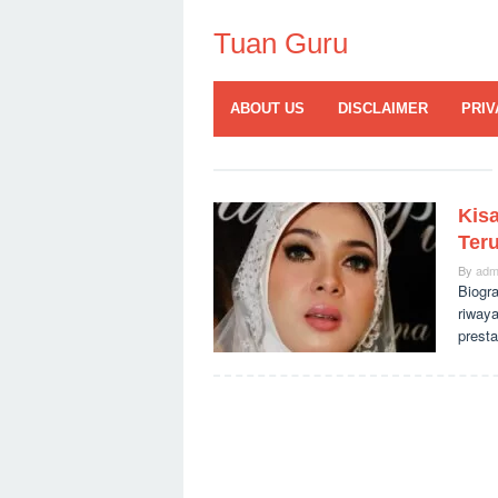
Skip
to
Tuan Guru
content
ABOUT US
DISCLAIMER
PRIV
Kis
Ter
By
adm
Biogr
riwaya
presta