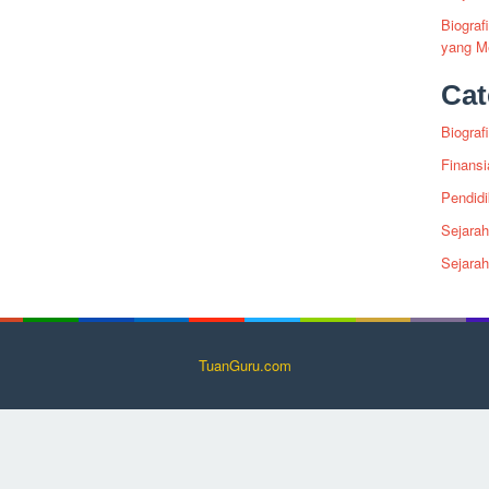
Biogra
yang Me
Cat
Biografi
Finansi
Pendid
Sejarah
Sejara
TuanGuru.com