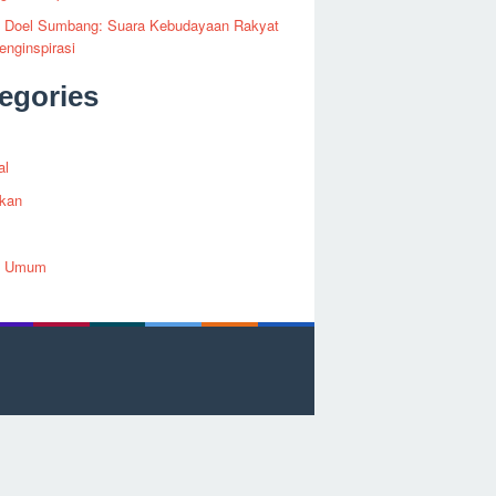
fi Doel Sumbang: Suara Kebudayaan Rakyat
nginspirasi
egories
al
ikan
h Umum