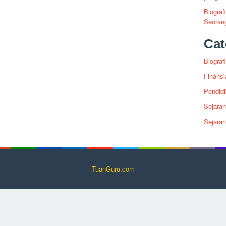
Biograf
Seoran
Cat
Biografi
Finansi
Pendid
Sejarah
Sejara
TuanGuru.com