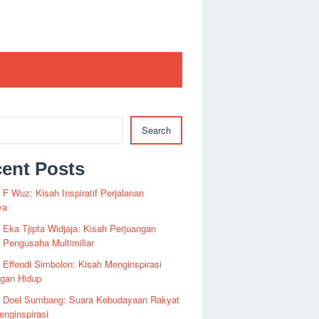
Search
ent Posts
i F Wuz: Kisah Inspiratif Perjalanan
ya
i Eka Tjipta Widjaja: Kisah Perjuangan
Pengusaha Multimiliar
i Effendi Simbolon: Kisah Menginspirasi
ngan Hidup
fi Doel Sumbang: Suara Kebudayaan Rakyat
nginspirasi