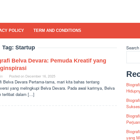
ACY POLICY
TERM AND CONDITIONS
Tag:
Startup
Search
rafi Belva Devara: Pemuda Kreatif yang
ginspirasi
Rec
in
Posted on
December 16, 2025
fi Belva Devara Pertama-tama, mari kita bahas tentang
Biograf
oversi yang melingkupi Belva Devara. Pada awal karirnya, Belva
Hidupn
 terlibat dalam […]
Biograf
Sukses 
Biograf
Perjua
Biogra
yang Me