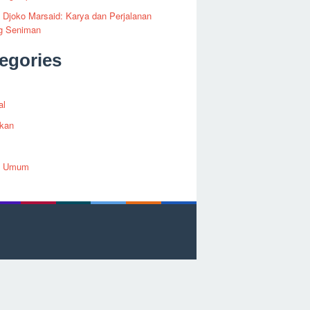
i Djoko Marsaid: Karya dan Perjalanan
g Seniman
egories
al
ikan
h Umum