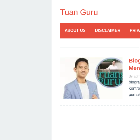
Skip
to
Tuan Guru
content
ABOUT US
DISCLAIMER
PRIV
Biog
Men
By
adm
biogra
kontr
pernah