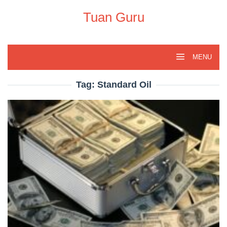
Skip
to
Tuan Guru
content
MENU
Tag:
Standard Oil