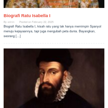
Biografi Ratu Isabella I
By
admin
Posted on
February 22, 2025
Biografi Ratu Isabella I, kisah ratu yang tak hanya memimpin Spanyol
menuju kejayaannya, tapi juga mengubah peta dunia. Bayangkan,
seorang […]