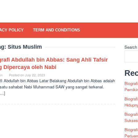
ACY POLICY
TERM AND CONDITIONS
ag:
Situs Muslim
Search
rafi Abdullah bin Abbas: Sang Ahli Tafsir
g Dipercaya oleh Nabi
Rec
in
Posted on
July 22, 2023
afi Abdullah bin Abbas Latar Belakang Abdullah bin Abbas adalah
Biograf
 satu sahabat Nabi Muhammad SAW yang sangat terkenal.
Pemiki
[…]
Biograf
Hidupn
Biograf
Sukses 
Biograf
Perjua