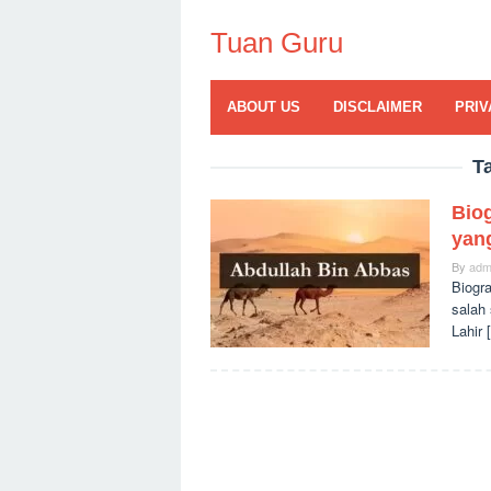
Skip
to
Tuan Guru
content
ABOUT US
DISCLAIMER
PRIV
T
Biog
yan
By
adm
Biogr
salah
Lahir 