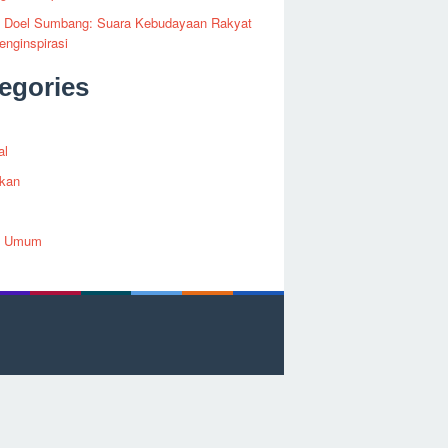
fi Doel Sumbang: Suara Kebudayaan Rakyat
nginspirasi
egories
al
ikan
h Umum