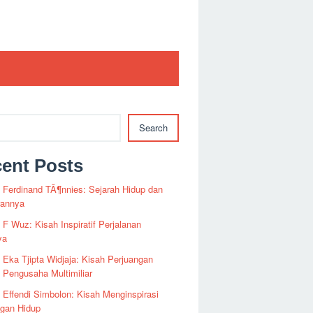
Search
ent Posts
i Ferdinand TÃ¶nnies: Sejarah Hidup dan
rannya
i F Wuz: Kisah Inspiratif Perjalanan
ya
i Eka Tjipta Widjaja: Kisah Perjuangan
Pengusaha Multimiliar
i Effendi Simbolon: Kisah Menginspirasi
ngan Hidup