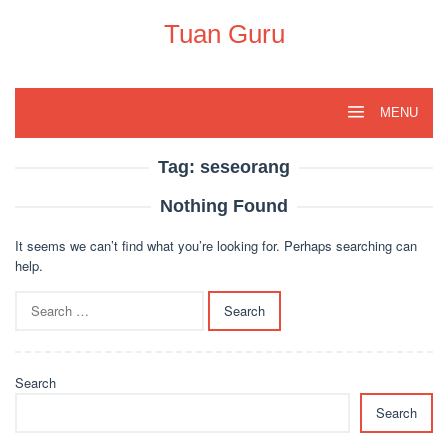
Skip
to
Tuan Guru
content
MENU
Tag:
seseorang
Nothing Found
It seems we can’t find what you’re looking for. Perhaps searching can
help.
Search
for:
Search
Search