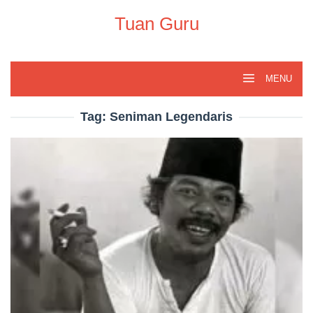
Skip
to
Tuan Guru
content
MENU
Tag:
Seniman Legendaris