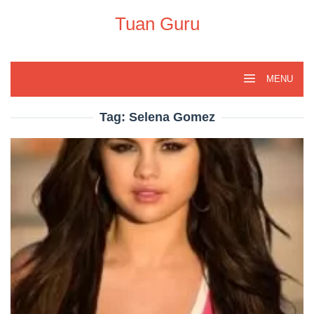
Skip
to
Tuan Guru
content
MENU
Tag:
Selena Gomez