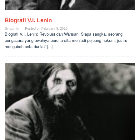
Biografi V.I. Lenin
By
admin
Posted on
February 9, 2025
Biografi V.I. Lenin: Revolusi dan Warisan. Siapa sangka, seorang
pengacara yang awalnya bercita-cita menjadi pejuang hukum, justru
mengubah peta dunia? […]