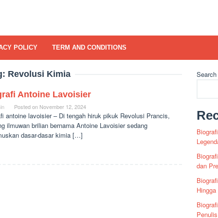
ACY POLICY
TERM AND CONDITIONS
g:
Revolusi Kimia
Search
rafi Antoine Lavoisier
in
Posted on
November 12, 2024
Rec
fi antoine lavoisier – Di tengah hiruk pikuk Revolusi Prancis,
ng ilmuwan brilian bernama Antoine Lavoisier sedang
Biograf
uskan dasar-dasar kimia […]
Legenda
Biograf
dan Pre
Biograf
Hingga
Biograf
Penuli