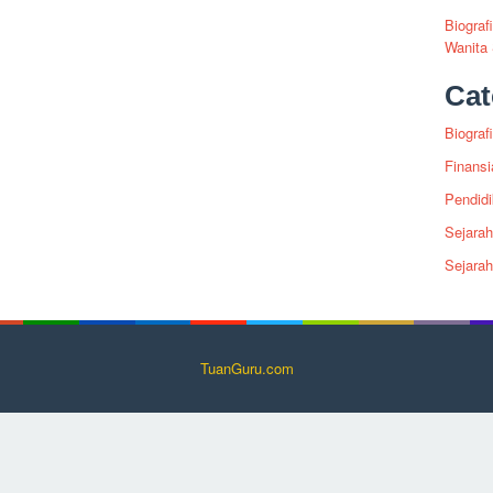
Biograf
Wanita
Cat
Biografi
Finansi
Pendid
Sejarah
Sejara
TuanGuru.com