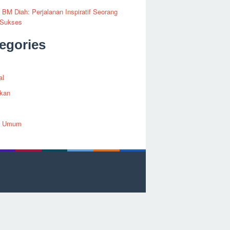
i BM Diah: Perjalanan Inspiratif Seorang
 Sukses
egories
al
ikan
h Umum