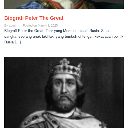
Biografi Peter The Great
By
admin
Posted on
March 1, 2025
Biografi Peter the Great: Tsar yang Memodernisasi Rusia. Siapa
sangka, seorang anak laki-laki yang tumbuh di tengah kekacauan politik
Rusia […]