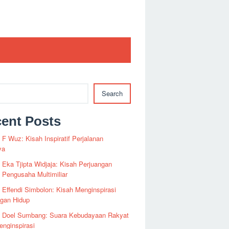
Search
ent Posts
i F Wuz: Kisah Inspiratif Perjalanan
ya
i Eka Tjipta Widjaja: Kisah Perjuangan
Pengusaha Multimiliar
i Effendi Simbolon: Kisah Menginspirasi
ngan Hidup
fi Doel Sumbang: Suara Kebudayaan Rakyat
nginspirasi