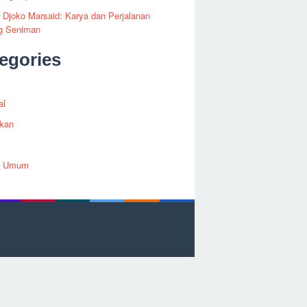
i Djoko Marsaid: Karya dan Perjalanan
g Seniman
egories
al
ikan
h Umum