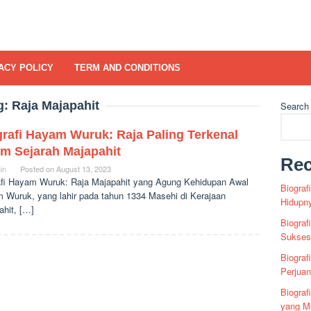
ACY POLICY
TERM AND CONDITIONS
g:
Raja Majapahit
Search
grafi Hayam Wuruk: Raja Paling Terkenal
am Sejarah Majapahit
Rec
in
Posted on
August 13, 2023
afi Hayam Wuruk: Raja Majapahit yang Agung Kehidupan Awal
Biograf
 Wuruk, yang lahir pada tahun 1334 Masehi di Kerajaan
Hidupn
ahit, […]
Biograf
Sukses 
Biograf
Perjua
Biogra
yang Me