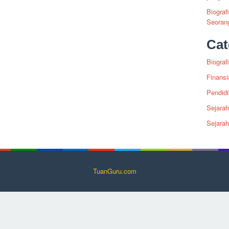
Biograf
Seoran
Cat
Biografi
Finansi
Pendid
Sejarah
Sejara
TuanGuru.com