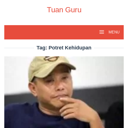
Skip
to
Tuan Guru
content
MENU
Tag:
Potret Kehidupan