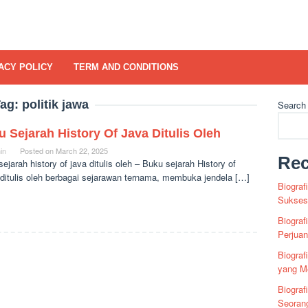
ACY POLICY
TERM AND CONDITIONS
ag:
politik jawa
Search
 Sejarah History Of Java Ditulis Oleh
in
Posted on
March 22, 2025
Rec
ejarah history of java ditulis oleh – Buku sejarah History of
 ditulis oleh berbagai sejarawan ternama, membuka jendela […]
Biograf
Sukses 
Biograf
Perjua
Biogra
yang Me
Biograf
Seoran