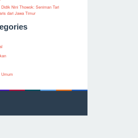
i Didik Nini Thowok: Seniman Tari
ris dari Jawa Timur
egories
al
ikan
h Umum