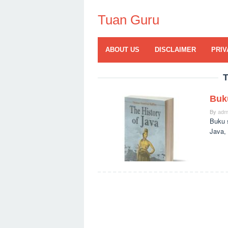
Skip
to
Tuan Guru
content
ABOUT US
DISCLAIMER
PRIV
T
Buku
By
adm
Buku s
Java,