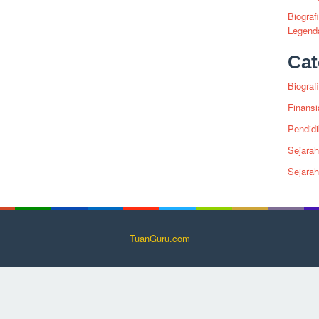
Biograf
Legenda
Cat
Biografi
Finansi
Pendid
Sejarah
Sejara
TuanGuru.com