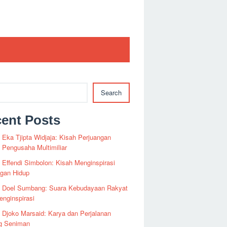
Search
ent Posts
i Eka Tjipta Widjaja: Kisah Perjuangan
Pengusaha Multimiliar
i Effendi Simbolon: Kisah Menginspirasi
ngan Hidup
fi Doel Sumbang: Suara Kebudayaan Rakyat
nginspirasi
i Djoko Marsaid: Karya dan Perjalanan
g Seniman