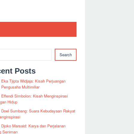
Search
ent Posts
i Eka Tjipta Widjaja: Kisah Perjuangan
Pengusaha Multimiliar
i Effendi Simbolon: Kisah Menginspirasi
ngan Hidup
fi Doel Sumbang: Suara Kebudayaan Rakyat
nginspirasi
i Djoko Marsaid: Karya dan Perjalanan
g Seniman