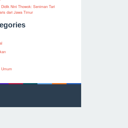
i Didik Nini Thowok: Seniman Tari
ris dari Jawa Timur
egories
al
ikan
h Umum