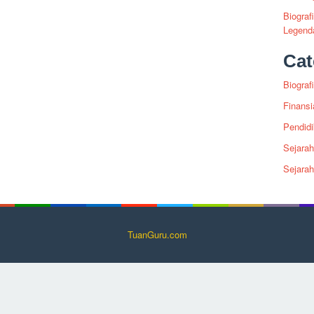
Biograf
Legenda
Cat
Biografi
Finansi
Pendid
Sejarah
Sejara
TuanGuru.com