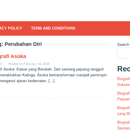
ACY POLICY
TERM AND CONDITIONS
g:
Perubahan Diri
Search
rafi Asoka
in
Posted on
February 19, 2025
Rec
afi Asoka: Kaisar yang Berubah. Dari seorang pejuang tangguh
menaklukkan Kalinga, Asoka bertransformasi menjadi pemimpin
Biograf
menganut ajaran kedamaian. […]
Sukses 
Biograf
Perjua
Biogra
yang Me
Biograf
Seoran