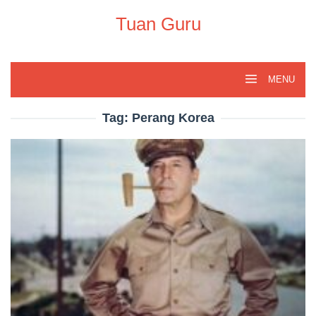
Skip
to
Tuan Guru
content
MENU
Tag:
Perang Korea