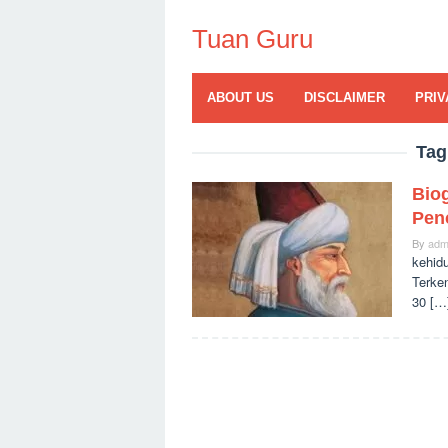
Skip
to
Tuan Guru
content
ABOUT US
DISCLAIMER
PRIV
Tag
Biog
Pen
By
adm
kehid
Terken
30 […