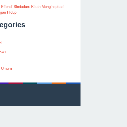
i Effendi Simbolon: Kisah Menginspirasi
ngan Hidup
egories
al
ikan
h Umum