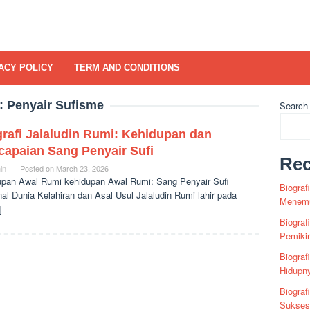
ACY POLICY
TERM AND CONDITIONS
:
Penyair Sufisme
Search
rafi Jalaludin Rumi: Kehidupan dan
capaian Sang Penyair Sufi
Rec
in
Posted on
March 23, 2026
upan Awal Rumi kehidupan Awal Rumi: Sang Penyair Sufi
Biograf
al Dunia Kelahiran dan Asal Usul Jalaludin Rumi lahir pada
Menemu
]
Biograf
Pemiki
Biograf
Hidupn
Biograf
Sukses 