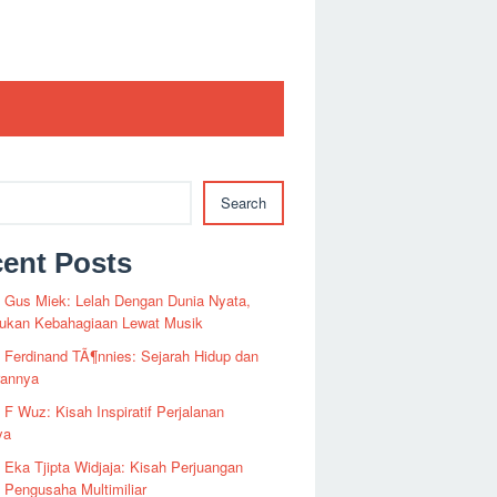
Search
ent Posts
i Gus Miek: Lelah Dengan Dunia Nyata,
kan Kebahagiaan Lewat Musik
i Ferdinand TÃ¶nnies: Sejarah Hidup dan
rannya
i F Wuz: Kisah Inspiratif Perjalanan
ya
i Eka Tjipta Widjaja: Kisah Perjuangan
Pengusaha Multimiliar