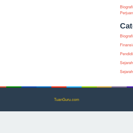
Biograf
Perjua
Cat
Biografi
Finansi
Pendid
Sejarah
Sejara
TuanGuru.com