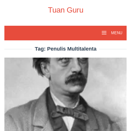
Skip
to
Tuan Guru
content
MENU
Tag:
Penulis Multitalenta