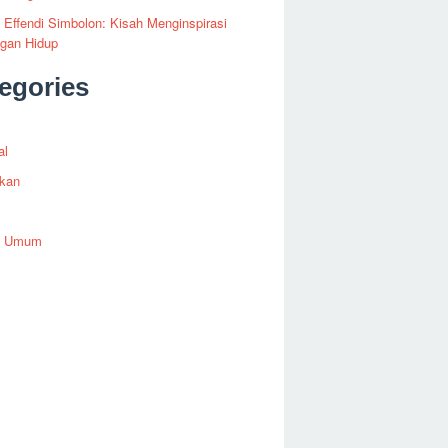
i Effendi Simbolon: Kisah Menginspirasi
ngan Hidup
egories
al
ikan
h Umum