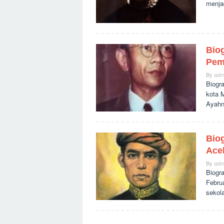
menja
Bio
Pem
By
adm
Biogra
kota 
Ayahn
Bio
Ace
By
adm
Biogr
Febru
sekol