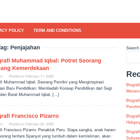
ACY POLICY
TERM AND CONDITIONS
Tag:
Penjajahan
Search
grafi Muhammad Iqbal: Potret Seorang
uang Kemerdekaan
Rec
in
Posted on
February 11, 2026
afi Muhammad Iqbal: Seorang Pemikir yang Menginspirasi
Biograf
asi Baru Pendidikan: Membedah Konsep Pendidikan dari Segi
Menemu
 dan Barat Muhammad Iqbal, […]
Biograf
Pemiki
rafi Francisco Pizarro
Biograf
Hidupn
in
Posted on
February 22, 2025
afi Francisco Pizarro: Penakluk Peru. Siapa sangka, anak haram
Biograf
seorang tentara Spanyol yang tumbuh dalam kemiskinan, akan
Sukses 