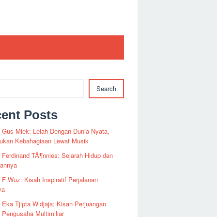
Search
ent Posts
i Gus Miek: Lelah Dengan Dunia Nyata,
kan Kebahagiaan Lewat Musik
i Ferdinand TÃ¶nnies: Sejarah Hidup dan
rannya
i F Wuz: Kisah Inspiratif Perjalanan
ya
i Eka Tjipta Widjaja: Kisah Perjuangan
Pengusaha Multimiliar