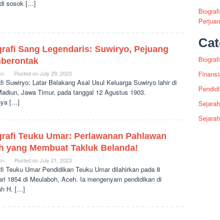
di sosok […]
Biograf
Perjua
Cat
grafi Sang Legendaris: Suwiryo, Pejuang
Biografi
berontak
in
Posted on
July 29, 2023
Finansi
fi Suwiryo: Latar Belakang Asal Usul Keluarga Suwiryo lahir di
Pendid
Madiun, Jawa Timur, pada tanggal 12 Agustus 1903.
ya […]
Sejarah
Sejara
grafi Teuku Umar: Perlawanan Pahlawan
h yang Membuat Takluk Belanda!
in
Posted on
July 21, 2023
afi Teuku Umar Pendidikan Teuku Umar dilahirkan pada 8
ari 1854 di Meulaboh, Aceh. Ia mengenyam pendidikan di
ah H. […]