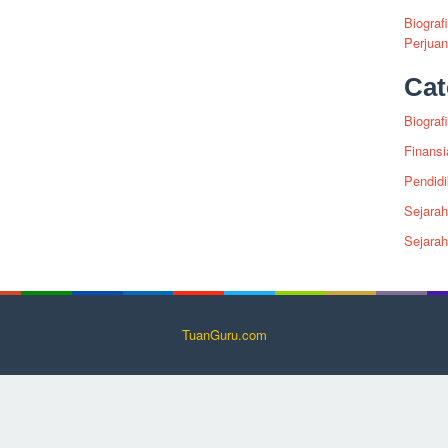
Biograf
Perjua
Cat
Biografi
Finansi
Pendid
Sejarah
Sejara
TuanGuru.com