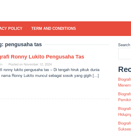
ACY POLICY
TERM AND CONDITIONS
g:
pengusaha tas
Search
grafi Ronny Lukito Pengusaha Tas
in
Posted on
November 12, 2024
Rec
fi ronny lukito pengusaha tas – Di tengah hiruk pikuk dunia
 nama Ronny Lukito muncul sebagai sosok yang gigih […]
Biograf
Menemu
Biograf
Pemiki
Biograf
Hidupn
Biograf
Sukses 