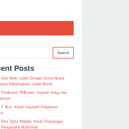
Search
ent Posts
i Gus Miek: Lelah Dengan Dunia Nyata,
kan Kebahagiaan Lewat Musik
i Ferdinand TÃ¶nnies: Sejarah Hidup dan
rannya
i F Wuz: Kisah Inspiratif Perjalanan
ya
i Eka Tjipta Widjaja: Kisah Perjuangan
Pengusaha Multimiliar