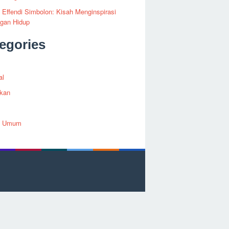
i Effendi Simbolon: Kisah Menginspirasi
ngan Hidup
egories
al
ikan
h Umum