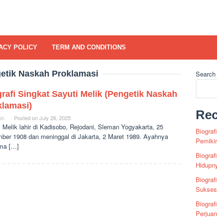
ACY POLICY
TERM AND CONDITIONS
etik Naskah Proklamasi
Search
rafi Singkat Sayuti Melik (Pengetik Naskah
klamasi)
Rec
in
Posted on
July 26, 2025
 Melik lahir di Kadisobo, Rejodani, Sleman Yogyakarta, 25
Biograf
ber 1908 dan meninggal di Jakarta, 2 Maret 1989. Ayahnya
Pemiki
ma […]
Biograf
Hidupn
Biograf
Sukses 
Biograf
Perjua