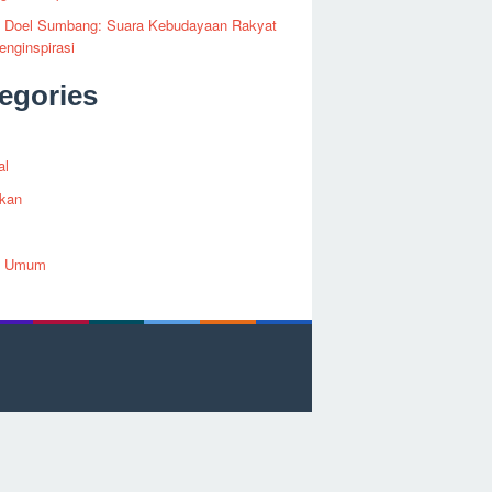
fi Doel Sumbang: Suara Kebudayaan Rakyat
nginspirasi
egories
al
ikan
h Umum