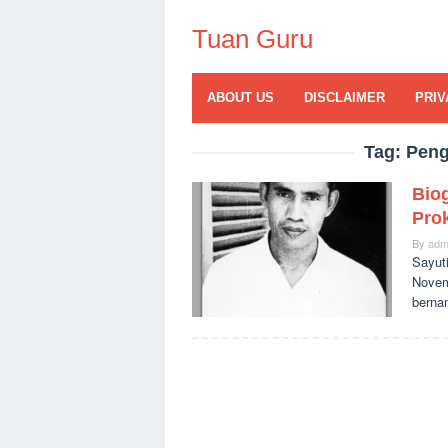
Skip
to
Tuan Guru
content
ABOUT US
DISCLAIMER
PRIV
Tag:
Peng
Biog
Pro
By
adm
Sayuti
Novem
berna