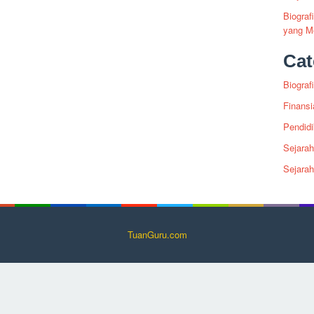
Biogra
yang Me
Cat
Biografi
Finansi
Pendid
Sejarah
Sejara
TuanGuru.com