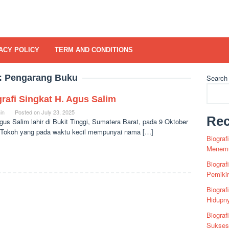
ACY POLICY
TERM AND CONDITIONS
:
Pengarang Buku
Search
rafi Singkat H. Agus Salim
in
Posted on
July 23, 2025
Rec
gus Salim lahir di Bukit Tinggi, Sumatera Barat, pada 9 Oktober
 Tokoh yang pada waktu kecil mempunyai nama […]
Biograf
Menemu
Biograf
Pemiki
Biograf
Hidupn
Biograf
Sukses 