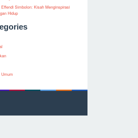
i Effendi Simbolon: Kisah Menginspirasi
ngan Hidup
egories
al
ikan
h Umum