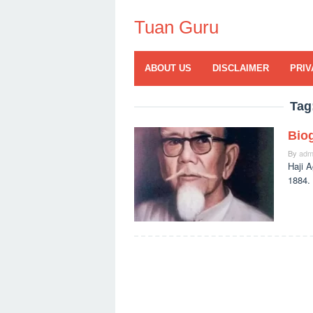
Skip
to
Tuan Guru
content
ABOUT US
DISCLAIMER
PRIV
Tag
Biog
By
adm
Haji A
1884.