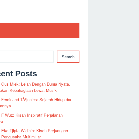
Search
ent Posts
i Gus Miek: Lelah Dengan Dunia Nyata,
kan Kebahagiaan Lewat Musik
i Ferdinand TÃ¶nnies: Sejarah Hidup dan
rannya
i F Wuz: Kisah Inspiratif Perjalanan
ya
i Eka Tjipta Widjaja: Kisah Perjuangan
Pengusaha Multimiliar