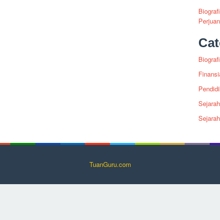
Biograf
Perjua
Cat
Biografi
Finansi
Pendid
Sejarah
Sejara
TuanGuru.com