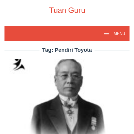
Skip
to
Tuan Guru
content
MENU
Tag:
Pendiri Toyota