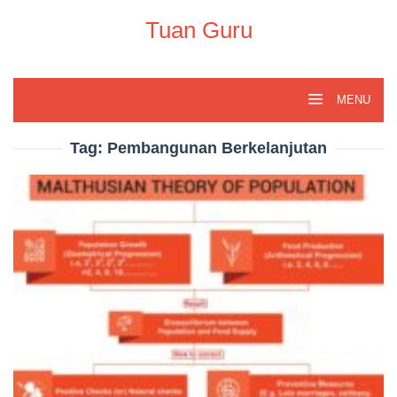
Skip
to
Tuan Guru
content
MENU
Tag:
Pembangunan Berkelanjutan