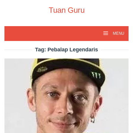
Skip
to
Tuan Guru
content
MENU
Tag:
Pebalap Legendaris