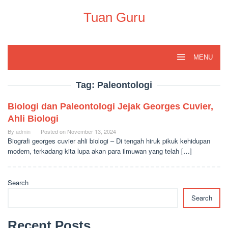
Skip
to
Tuan Guru
content
MENU
Tag:
Paleontologi
Biologi dan Paleontologi Jejak Georges Cuvier,
Ahli Biologi
By
admin
Posted on
November 13, 2024
Biografi georges cuvier ahli biologi – Di tengah hiruk pikuk kehidupan
modern, terkadang kita lupa akan para ilmuwan yang telah […]
Search
Search
Recent Posts