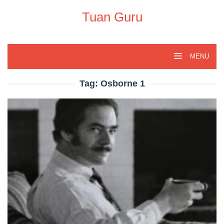
Skip
to
Tuan Guru
content
MENU
Tag:
Osborne 1