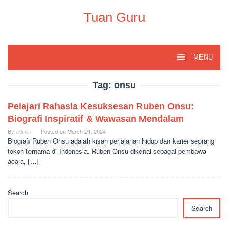
Skip
to
Tuan Guru
content
MENU
Tag:
onsu
Pelajari Rahasia Kesuksesan Ruben Onsu:
Biografi Inspiratif & Wawasan Mendalam
By
admin
Posted on
March 21, 2024
Biografi Ruben Onsu adalah kisah perjalanan hidup dan karier seorang
tokoh ternama di Indonesia. Ruben Onsu dikenal sebagai pembawa
acara, […]
Search
Search