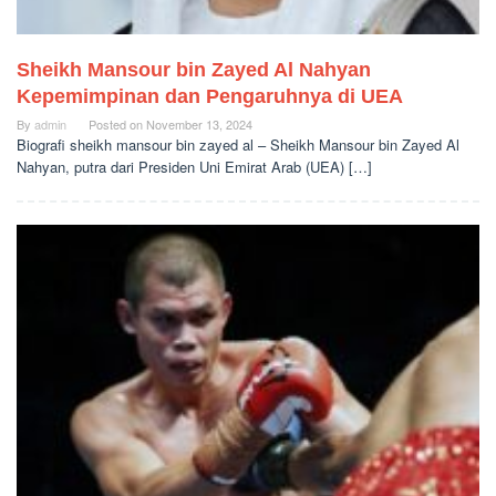
Sheikh Mansour bin Zayed Al Nahyan
Kepemimpinan dan Pengaruhnya di UEA
By
admin
Posted on
November 13, 2024
Biografi sheikh mansour bin zayed al – Sheikh Mansour bin Zayed Al
Nahyan, putra dari Presiden Uni Emirat Arab (UEA) […]