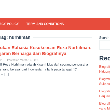
ACY POLICY
TERM AND CONDITIONS
Tag:
nurhilman
Search
ukan Rahasia Kesuksesan Reza Nurhilman:
jaran Berharga dari Biografinya
Rec
in
Posted on
March 17, 2024
afi Reza Nurhilman adalah kisah hidup dari seorang pengusaha
Biograf
 yang berasal dari Indonesia. Ia lahir pada tanggal 17
Hidupn
us […]
Biograf
Sukses 
Biograf
Perjua
Biogra
yang Me