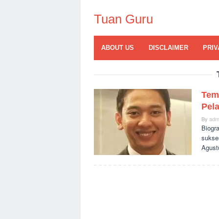
Skip
to
Tuan Guru
content
ABOUT US
DISCLAIMER
PRIV
Tem
Pela
By
adm
Biogr
sukses
Agust