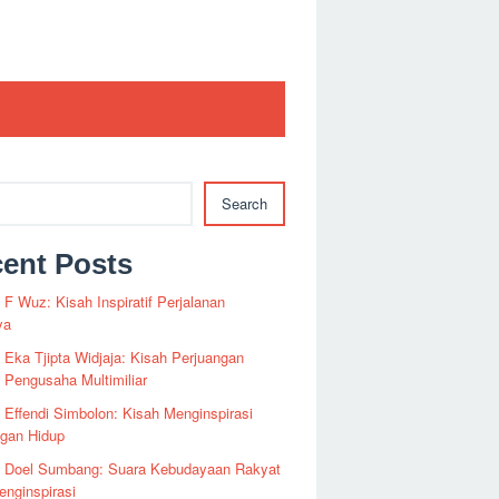
Search
ent Posts
i F Wuz: Kisah Inspiratif Perjalanan
ya
i Eka Tjipta Widjaja: Kisah Perjuangan
Pengusaha Multimiliar
i Effendi Simbolon: Kisah Menginspirasi
ngan Hidup
fi Doel Sumbang: Suara Kebudayaan Rakyat
nginspirasi