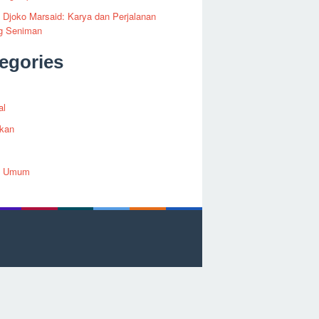
i Djoko Marsaid: Karya dan Perjalanan
g Seniman
egories
al
ikan
h Umum