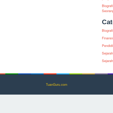
Biograf
Seoran
Cat
Biografi
Finansi
Pendid
Sejarah
Sejara
TuanGuru.com