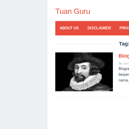
Skip
to
Tuan Guru
content
ABOUT US
DISCLAIMER
PRIV
Tag
Biog
By
adm
Biogra
berpe
nama,