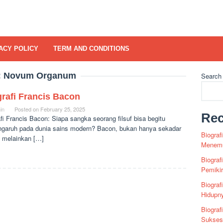
ACY POLICY
TERM AND CONDITIONS
:
Novum Organum
Search
rafi Francis Bacon
in
Posted on
February 25, 2025
Rec
fi Francis Bacon: Siapa sangka seorang filsuf bisa begitu
ngaruh pada dunia sains modern? Bacon, bukan hanya sekadar
Biograf
 melainkan […]
Menemu
Biograf
Pemiki
Biograf
Hidupn
Biograf
Sukses 