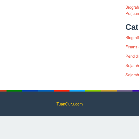
Biograf
Perjua
Cat
Biografi
Finansi
Pendid
Sejarah
Sejara
TuanGuru.com