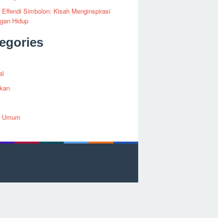
i Effendi Simbolon: Kisah Menginspirasi
ngan Hidup
egories
al
ikan
h Umum