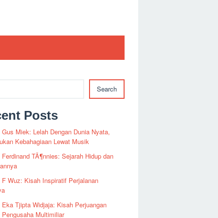
Search
ent Posts
i Gus Miek: Lelah Dengan Dunia Nyata,
kan Kebahagiaan Lewat Musik
i Ferdinand TÃ¶nnies: Sejarah Hidup dan
rannya
i F Wuz: Kisah Inspiratif Perjalanan
ya
i Eka Tjipta Widjaja: Kisah Perjuangan
Pengusaha Multimiliar