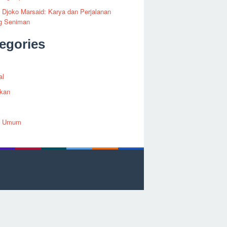
i Djoko Marsaid: Karya dan Perjalanan
g Seniman
egories
al
ikan
h Umum