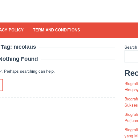
ACY POLICY
TERM AND CONDITIONS
Tag:
nicolaus
Search
Nothing Found
or. Perhaps searching can help.
Rec
Biograf
Hidupn
Biograf
Sukses 
Biograf
Perjua
Biogra
yang Me