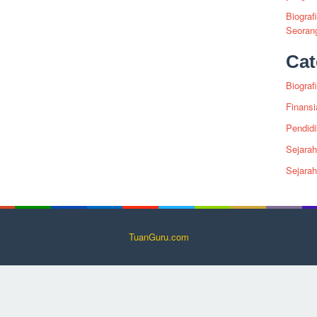
Biograf
Seoran
Cat
Biografi
Finansi
Pendid
Sejarah
Sejara
TuanGuru.com