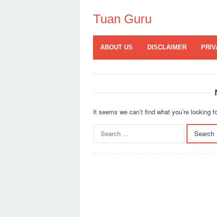
Skip
to
Tuan Guru
content
ABOUT US
DISCLAIMER
PRIV
It seems we can’t find what you’re looking f
Search
for: