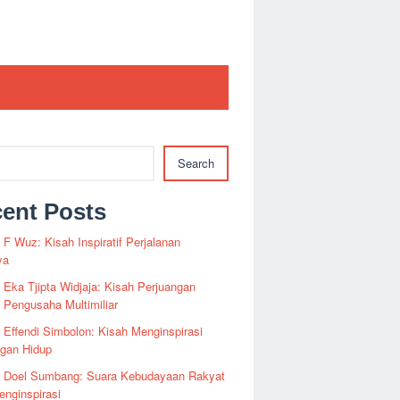
Search
ent Posts
i F Wuz: Kisah Inspiratif Perjalanan
ya
i Eka Tjipta Widjaja: Kisah Perjuangan
Pengusaha Multimiliar
i Effendi Simbolon: Kisah Menginspirasi
ngan Hidup
fi Doel Sumbang: Suara Kebudayaan Rakyat
nginspirasi