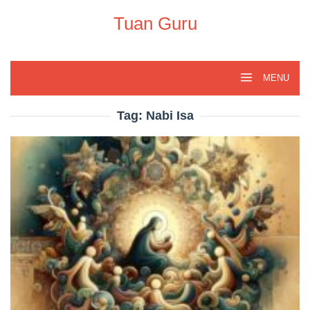
Skip
to
Tuan Guru
content
MENU
Tag:
Nabi Isa