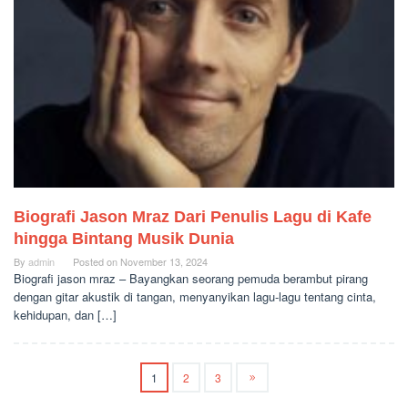
Biografi Jason Mraz Dari Penulis Lagu di Kafe
hingga Bintang Musik Dunia
By
admin
Posted on
November 13, 2024
Biografi jason mraz – Bayangkan seorang pemuda berambut pirang
dengan gitar akustik di tangan, menyanyikan lagu-lagu tentang cinta,
kehidupan, dan […]
1
2
3