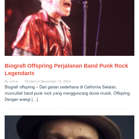
BiografI Offspring Perjalanan Band Punk Rock
Legendaris
By
admin
Posted on
November 13, 2024
Biografi offspring – Dari garasi sederhana di California Selatan,
muncullah band punk rock yang mengguncang dunia musik, Offspring.
Dengan energi […]