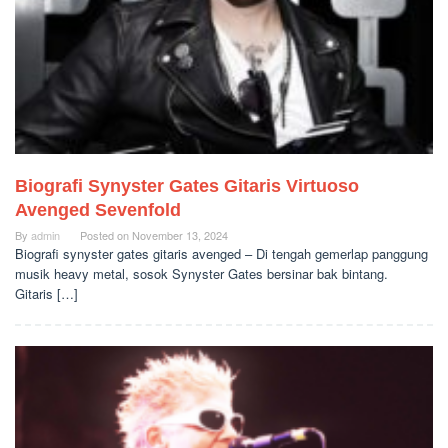
Biografi Synyster Gates Gitaris Virtuoso
Avenged Sevenfold
By
admin
Posted on
November 13, 2024
Biografi synyster gates gitaris avenged – Di tengah gemerlap panggung
musik heavy metal, sosok Synyster Gates bersinar bak bintang.
Gitaris […]