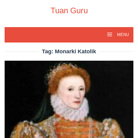
Skip
to
Tuan Guru
content
MENU
Tag:
Monarki Katolik