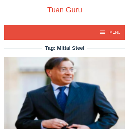
Skip
to
Tuan Guru
content
MENU
Tag:
Mittal Steel