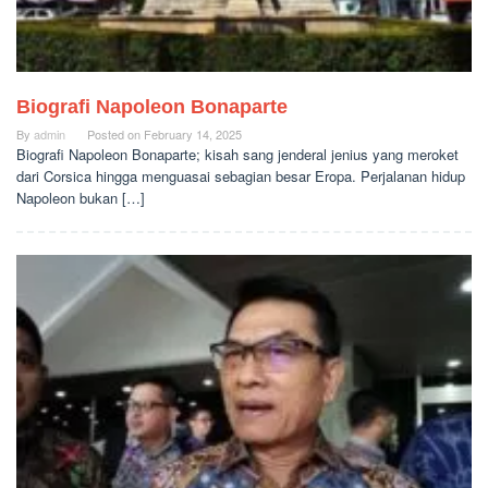
Biografi Napoleon Bonaparte
By
admin
Posted on
February 14, 2025
Biografi Napoleon Bonaparte; kisah sang jenderal jenius yang meroket
dari Corsica hingga menguasai sebagian besar Eropa. Perjalanan hidup
Napoleon bukan […]