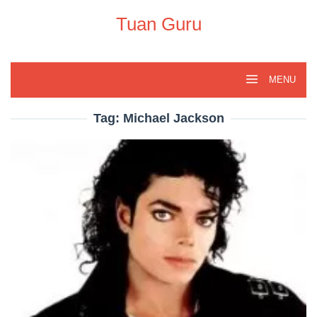
Skip
to
Tuan Guru
content
MENU
Tag:
Michael Jackson