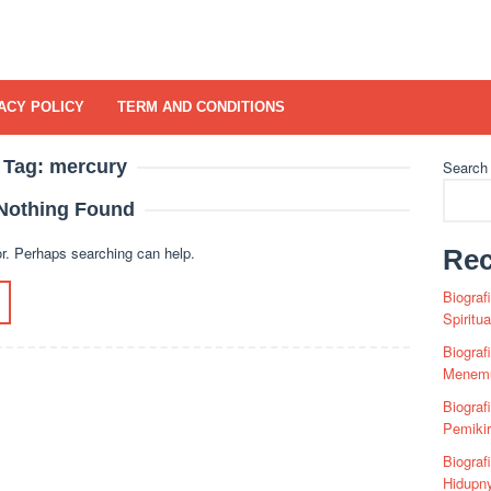
ACY POLICY
TERM AND CONDITIONS
Tag:
mercury
Search
Nothing Found
or. Perhaps searching can help.
Rec
Biograf
Spiritu
Biograf
Menemu
Biograf
Pemiki
Biograf
Hidupn