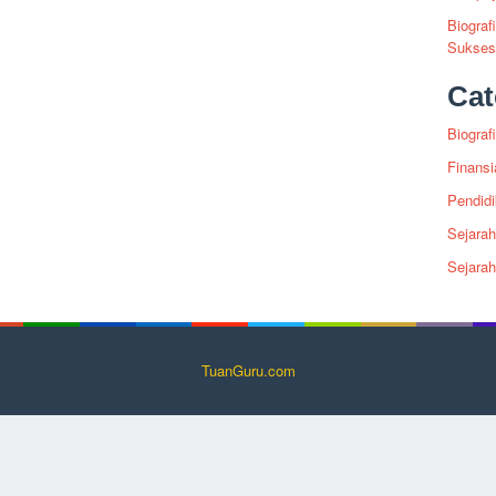
Biograf
Sukses 
Cat
Biografi
Finansi
Pendid
Sejarah
Sejara
TuanGuru.com