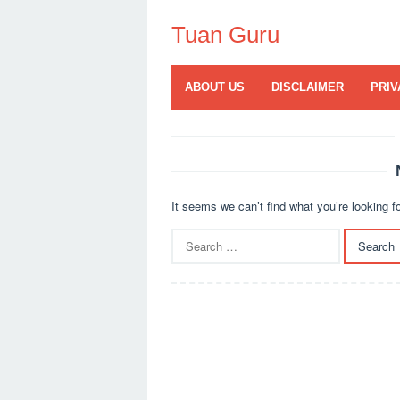
Skip
to
Tuan Guru
content
ABOUT US
DISCLAIMER
PRIV
It seems we can’t find what you’re looking f
Search
for: