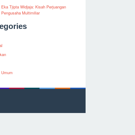
i Eka Tjipta Widjaja: Kisah Perjuangan
Pengusaha Multimiliar
egories
al
ikan
h Umum