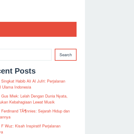
Search
ent Posts
i Singkat Habib Ali Al Jufri: Perjalanan
al Ulama Indonesia
i Gus Miek: Lelah Dengan Dunia Nyata,
kan Kebahagiaan Lewat Musik
i Ferdinand TÃ¶nnies: Sejarah Hidup dan
rannya
i F Wuz: Kisah Inspiratif Perjalanan
ya