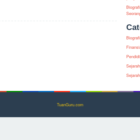
Biograf
Seoran
Cat
Biografi
Finansi
Pendid
Sejarah
Sejara
TuanGuru.com