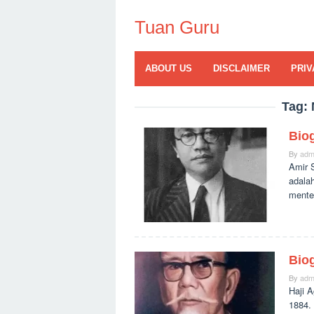
Skip
to
Tuan Guru
content
ABOUT US
DISCLAIMER
PRIV
Tag:
Biog
By
adm
Amir S
adala
mente
Biog
By
adm
Haji A
1884.