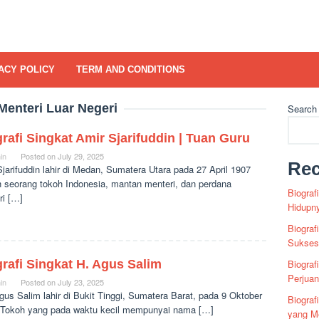
ACY POLICY
TERM AND CONDITIONS
Menteri Luar Negeri
Search
rafi Singkat Amir Sjarifuddin | Tuan Guru
in
Posted on
July 29, 2025
Rec
jarifuddin lahir di Medan, Sumatera Utara pada 27 April 1907
h seorang tokoh Indonesia, mantan menteri, dan perdana
Biograf
ri […]
Hidupn
Biograf
Sukses 
rafi Singkat H. Agus Salim
Biograf
Perjua
in
Posted on
July 23, 2025
gus Salim lahir di Bukit Tinggi, Sumatera Barat, pada 9 Oktober
Biogra
 Tokoh yang pada waktu kecil mempunyai nama […]
yang Me