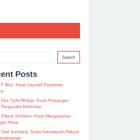
Search
ent Posts
i F Wuz: Kisah Inspiratif Perjalanan
ya
i Eka Tjipta Widjaja: Kisah Perjuangan
Pengusaha Multimiliar
i Effendi Simbolon: Kisah Menginspirasi
ngan Hidup
fi Doel Sumbang: Suara Kebudayaan Rakyat
nginspirasi