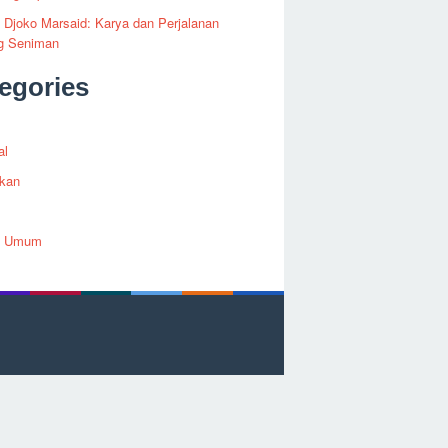
i Djoko Marsaid: Karya dan Perjalanan
g Seniman
egories
al
ikan
h Umum