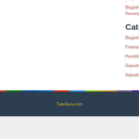
Biograf
Seoran
Cat
Biografi
Finansi
Pendid
Sejarah
Sejara
TuanGuru.com