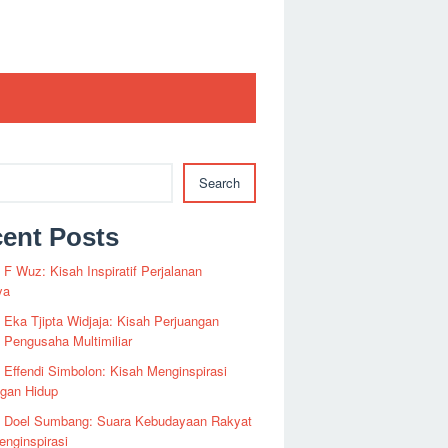
Search
ent Posts
i F Wuz: Kisah Inspiratif Perjalanan
ya
i Eka Tjipta Widjaja: Kisah Perjuangan
Pengusaha Multimiliar
i Effendi Simbolon: Kisah Menginspirasi
ngan Hidup
fi Doel Sumbang: Suara Kebudayaan Rakyat
nginspirasi