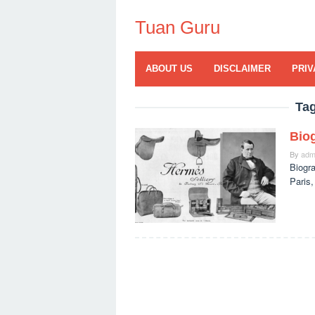
Skip
to
Tuan Guru
content
ABOUT US
DISCLAIMER
PRIV
Ta
Biog
By
adm
Biogra
Paris