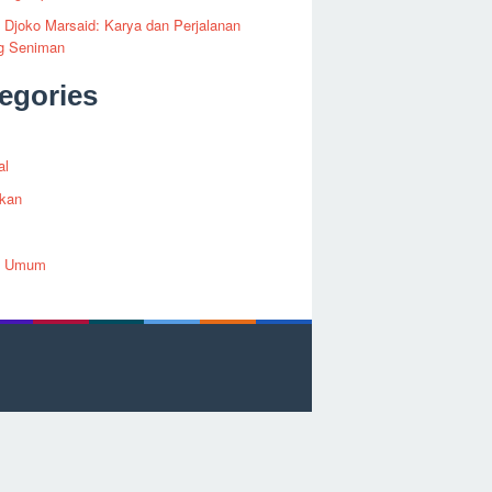
i Djoko Marsaid: Karya dan Perjalanan
g Seniman
egories
al
ikan
h Umum