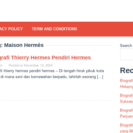
ACY POLICY
TERM AND CONDITIONS
g:
Maison Hermès
Search
rafi Thierry Hermes Pendiri Hermes
in
Posted on
November 12, 2024
Rec
fi thierry hermes pendiri hermes – Di tengah hiruk pikuk kota
, di mana seni dan kemewahan berpadu, lahirlah seorang […]
Biograf
Hidupn
Biograf
Sukses 
Biograf
Perjua
Biogra
yang Me