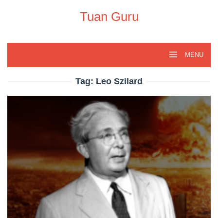
Skip
to
Tuan Guru
content
MENU
Tag:
Leo Szilard