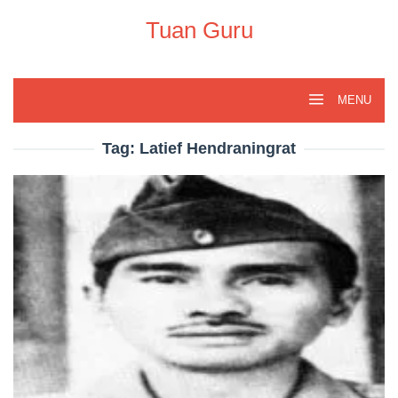
Skip
to
Tuan Guru
content
MENU
Tag:
Latief Hendraningrat