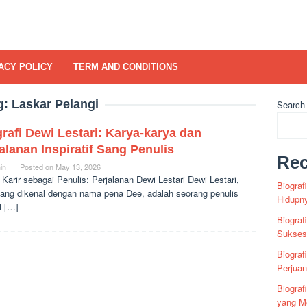
ACY POLICY
TERM AND CONDITIONS
g:
Laskar Pelangi
Search
rafi Dewi Lestari: Karya-karya dan
alanan Inspiratif Sang Penulis
Rec
in
Posted on
May 13, 2026
 Karir sebagai Penulis: Perjalanan Dewi Lestari Dewi Lestari,
Biograf
yang dikenal dengan nama pena Dee, adalah seorang penulis
Hidupn
l […]
Biograf
Sukses 
Biograf
Perjua
Biogra
yang Me