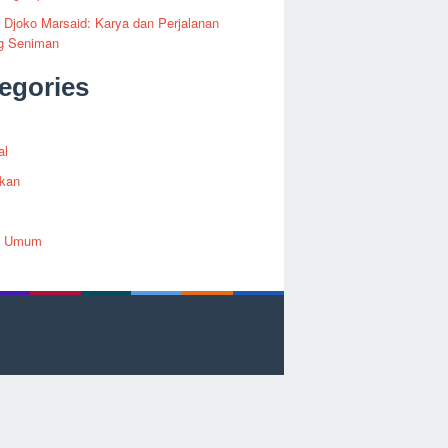
i Djoko Marsaid: Karya dan Perjalanan
g Seniman
egories
al
ikan
h Umum