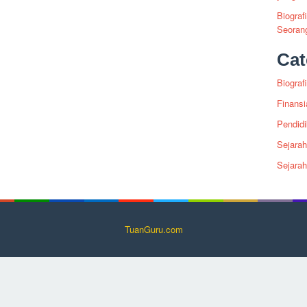
Biograf
Seoran
Cat
Biografi
Finansi
Pendid
Sejarah
Sejara
TuanGuru.com