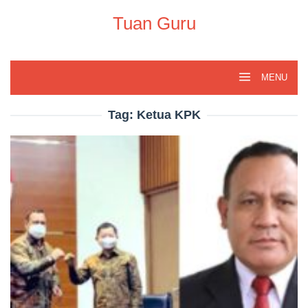
Skip
to
Tuan Guru
content
MENU
Tag:
Ketua KPK