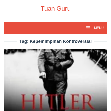
Skip
to
Tuan Guru
content
MENU
Tag:
Kepemimpinan Kontroversial