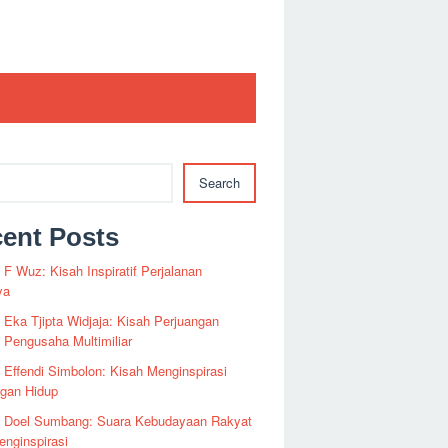
Search
ent Posts
i F Wuz: Kisah Inspiratif Perjalanan
ya
i Eka Tjipta Widjaja: Kisah Perjuangan
Pengusaha Multimiliar
i Effendi Simbolon: Kisah Menginspirasi
ngan Hidup
fi Doel Sumbang: Suara Kebudayaan Rakyat
nginspirasi