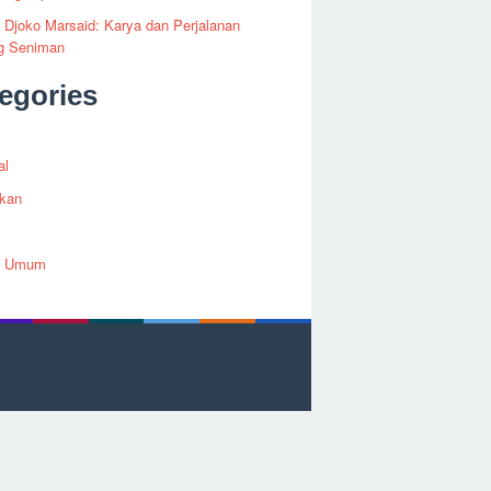
i Djoko Marsaid: Karya dan Perjalanan
g Seniman
egories
al
ikan
h Umum