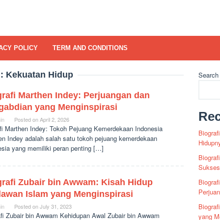
ACY POLICY
TERM AND CONDITIONS
g:
Kekuatan Hidup
Search
rafi Marthen Indey: Perjuangan dan
gabdian yang Menginspirasi
Rec
in
Posted on
April 2, 2026
afi Marthen Indey: Tokoh Pejuang Kemerdekaan Indonesia
Biograf
en Indey adalah salah satu tokoh pejuang kemerdekaan
Hidupn
esia yang memiliki peran penting […]
Biograf
Sukses 
grafi Zubair bin Awwam: Kisah Hidup
Biograf
Perjua
lawan Islam yang Menginspirasi
Biogra
in
Posted on
July 31, 2023
afi Zubair bin Awwam Kehidupan Awal Zubair bin Awwam
yang Me