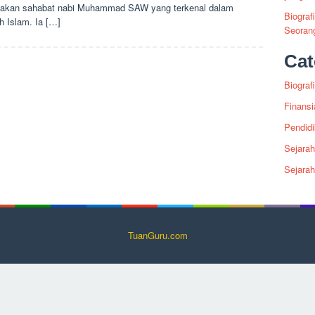
akan sahabat nabi Muhammad SAW yang terkenal dalam
Biograf
h Islam. Ia […]
Seoran
Cat
Biografi
Finansi
Pendid
Sejarah
Sejara
TuanGuru.com