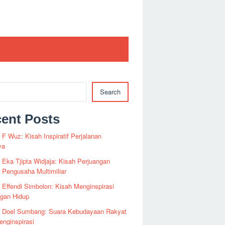
Search
ent Posts
i F Wuz: Kisah Inspiratif Perjalanan
ya
i Eka Tjipta Widjaja: Kisah Perjuangan
Pengusaha Multimiliar
i Effendi Simbolon: Kisah Menginspirasi
ngan Hidup
fi Doel Sumbang: Suara Kebudayaan Rakyat
nginspirasi