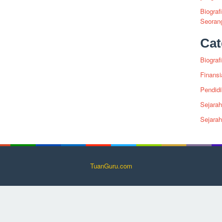
Biograf
Seoran
Cat
Biografi
Finansi
Pendid
Sejarah
Sejara
TuanGuru.com