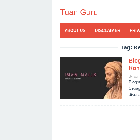
Skip
to
Tuan Guru
content
ABOUT US
DISCLAIMER
PRIV
Tag:
Ke
Bio
Kon
By
adm
Biogr
Sebag
dikena